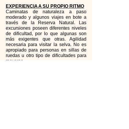
EXPERIENCIA A SU PROPIO RITMO
Caminatas de naturaleza a paso
moderado y algunos viajes en bote a
través de la Reserva Natural. Las
excursiones poseen diferentes niveles
de dificultad, por lo que algunas son
más exigentes que otras. Agilidad
necesaria para visitar la selva. No es
apropiado para personas en sillas de
ruedas u otro tipo de dificultades para
moverse.
PRECAUCIONES MÉDICAS
No se han reportado casos de fiebre
amarilla o malaria en nuestros
albergues.
Agua: Los hoteles Inkaterra cuentan
con agua filtrada del río que puede ser
usada para las duchas pero no es
segura para beber. Los huéspedes
disponen de agua embotellada. Para
comodidad de nuestros viajeros,
nuetras propiedades cuentan con