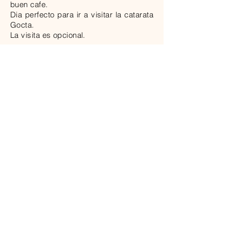
buen cafe.
Dia perfecto para ir a visitar la catarata
Gocta.
La visita es opcional.
NOCHE EN GOCTA
DIA 5
Disfrute de un delicioso desayuno. A la
hora determinada
traslado al aeropuerto de Jaen para
tomar
el vuelo a Lima ( vuelo por cuenta
del pasajero )
FIN DEL VIAJE
Qué incluye ?
ALOJAMIENTO, ALIMENTACION Y
BEBIDAS
2 noches de alojamiento Chachapoyas