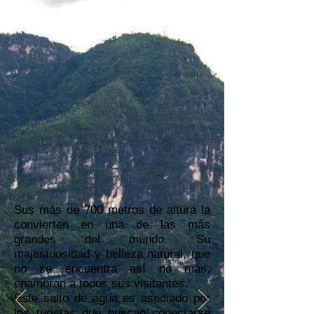
Sus más de 700 metros de altura la
convierten en una de las más
grandes del mundo. Su
majestuosidad y belleza natural, que
no se encuentra así no más,
enamoran a todos sus visitantes.
Este salto de agua es asediado por
los turistas que buscan conectarse