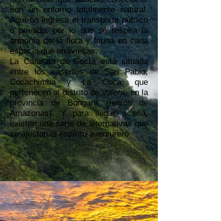
con un entorno totalmente natural.
Aquí no ingresa el transporte público
o privado, por lo que se respira la
armonía de la flora y fauna en cada
espacio que atraviesas.
La Catarata de Gocta está situada
entre los caseríos de San Pablo,
Cocachimba y La Coca, que
pertenecen al distrito de Valera, en la
provincia de Bongará (región de
Amazonas). Y para llegar a ella,
existen una serie de alternativas que
se ajustan al espíritu aventurero
el Hotel